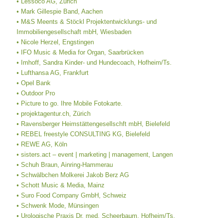
• Lessoco AG, Zürich
• Mark Gillespie Band, Aachen
• M&S Meents & Stöckl Projektentwicklungs- und
Immobiliengesellschaft mbH, Wiesbaden
• Nicole Herzel, Engstingen
• IFO Music & Media for Organ, Saarbrücken
• Imhoff, Sandra Kinder- und Hundecoach, Hofheim/Ts.
• Lufthansa AG, Frankfurt
• Opel Bank
• Outdoor Pro
• Picture to go. Ihre Mobile Fotokarte.
• projektagentur.ch, Zürich
• Ravensberger Heimstättengesellschft mbH, Bielefeld
• REBEL freestyle CONSULTING KG, Bielefeld
• REWE AG, Köln
• sisters.act – event | marketing | management, Langen
• Schuh Braun, Ainring-Hammerau
• Schwälbchen Molkerei Jakob Berz AG
• Schott Music & Media, Mainz
• Suro Food Company GmbH, Schweiz
• Schwenk Mode, Münsingen
• Urologische Praxis Dr. med. Scheerbaum, Hofheim/Ts.