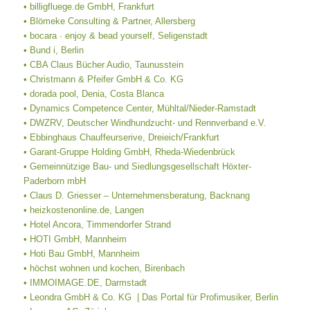
• billigfluege.de GmbH, Frankfurt
• Blömeke Consulting & Partner, Allersberg
• bocara · enjoy & bead yourself, Seligenstadt
• Bund i, Berlin
• CBA Claus Bücher Audio, Taunusstein
• Christmann & Pfeifer GmbH & Co. KG
• dorada pool, Denia, Costa Blanca
• Dynamics Competence Center, Mühltal/Nieder-Ramstadt
• DWZRV, Deutscher Windhundzucht- und Rennverband e.V.
• Ebbinghaus Chauffeurserive, Dreieich/Frankfurt
•
Garant-Gruppe Holding GmbH
,
Rheda-Wiedenbrück
• Gemeinnützige Bau- und Siedlungsgesellschaft Höxter-
Paderborn mbH
• Claus D. Griesser – Unternehmensberatung, Backnang
• heizkostenonline.de, Langen
• Hotel Ancora, Timmendorfer Strand
• HOTI GmbH, Mannheim
• Hoti Bau GmbH, Mannheim
• höchst wohnen und kochen, Birenbach
• IMMOIMAGE.DE, Darmstadt
• Leondra GmbH & Co. KG | Das Portal für Profimusiker, Berlin